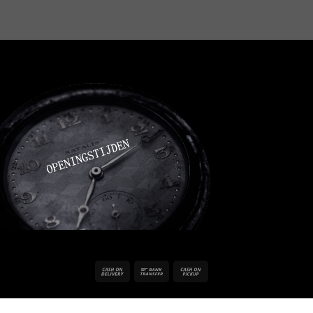
Cash
Bank
Cash
On
Transfer
on
Delivery
Pickup