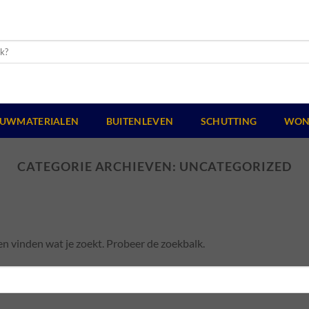
UWMATERIALEN
BUITENLEVEN
SCHUTTING
WON
CATEGORIE ARCHIEVEN:
UNCATEGORIZED
en vinden wat je zoekt. Probeer de zoekbalk.