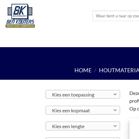
Ga
naar
Zoeken
inhoud
naar:
HOUTMATERIALEN
PLAATMATERIALEN
BO
HOME
/
HOUTMATERIA
Deze
Kies een toepassing
prof
Op d
Kies een kopmaat
Kies een lengte