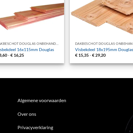
+
DAKBESCHOT DOUGLAS ONBEHANDELD
isbekdeel 16x115mm Douglas
Visbekdeel 18x195mm Dougla
Prijsklasse:
Prijsklasse:
8,60
-
€
16,25
€
15,35
-
€
29,20
€ 8,60
€ 15,35
tot
tot
€ 16,25
€ 29,20
Algemene voorwaarden
Over ons
Privacyverklaring