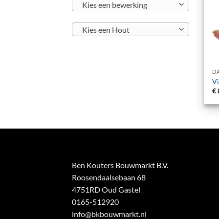
Kies een bewerking
Kies een Hout
+
V
€
Ben Kouters Bouwmarkt B.V.
Roosendaalsebaan 68
4751RD Oud Gastel
0165-512920
info@bkbouwmarkt.nl