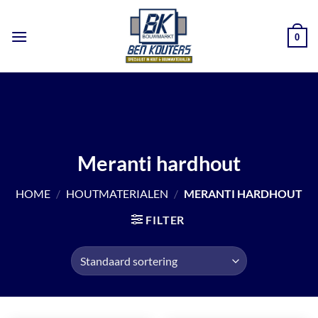
Ga
naar
0
inhoud
Meranti hardhout
HOME
/
HOUTMATERIALEN
/
MERANTI HARDHOUT
FILTER