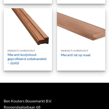
MERANTI HARDHOUT
MERANTI HARDHOUT
Meranti kozijnhout
Meranti lat op maat
geprofileerd onbehandeld
– zijstijl
Ben Kouters Bouwmarkt B.V.
Roosendaalsebaan 68