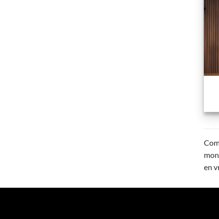
Comp
mont
en v