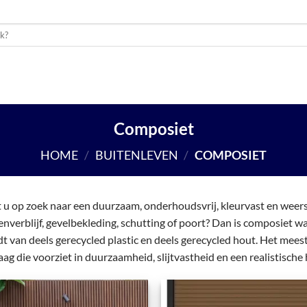
UWMATERIALEN
BUITENLEVEN
SCHUTTING
WON
Composiet
HOME
/
BUITENLEVEN
/
COMPOSIET
 u op zoek naar een duurzaam, onderhoudsvrij, kleurvast en weer
enverblijf, gevelbekleding, schutting of poort? Dan is composiet w
t van deels gerecycled plastic en deels gerecycled hout. Het mee
aag die voorziet in duurzaamheid, slijtvastheid en een realistische