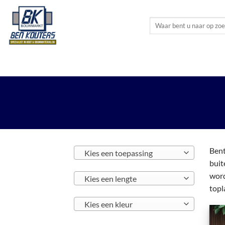
Ga
naar
Zoeken
inhoud
naar:
HOUTMATERIALEN
PLAATMATERIALEN
BO
Bent
Kies een toepassing
buit
word
Kies een lengte
topl
Kies een kleur