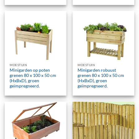
MOESTUIN
MOESTUIN
Minigarden op poten
Minigarden robuust
grenen 80 x 100 x 50 cm
grenen 80 x 100 x 50 cm
(HxBxD), groen
(HxBxD), groen
geïmpregneerd.
geïmpregneerd.