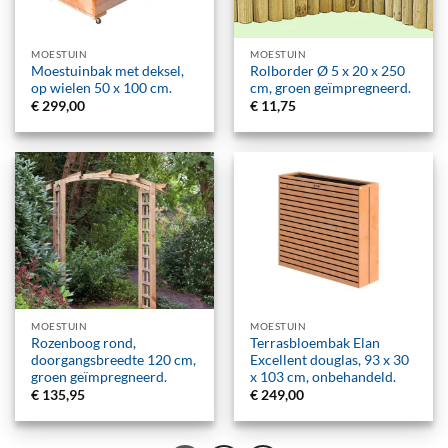
MOESTUIN
MOESTUIN
Moestuinbak met deksel,
Rolborder Ø 5 x 20 x 250
op wielen 50 x 100 cm.
cm, groen geïmpregneerd.
€
299,00
€
11,75
MOESTUIN
MOESTUIN
Rozenboog rond,
Terrasbloembak Elan
doorgangsbreedte 120 cm,
Excellent douglas, 93 x 30
groen geïmpregneerd.
x 103 cm, onbehandeld.
€
135,95
€
249,00