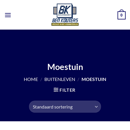
Ga
naar
0
inhoud
Moestuin
HOME
/
BUITENLEVEN
/
MOESTUIN
FILTER