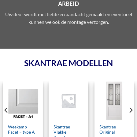
ARBEID
Uw deur wordt met liefde en aandacht gemaakt en eventueel
kunnen we ook de montage verzorgen.
SKANTRAE MODELLEN
Weekamp
Skantrae
Skantrae
Facet – type A
Vlakke
Original