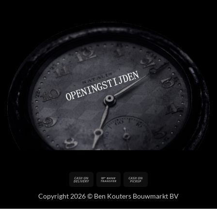
Cash
Bank
Cash
On
Transfer
on
Copyright 2026 © Ben Kouters Bouwmarkt BV
Delivery
Pickup