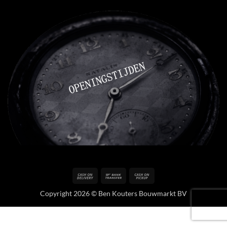
Cash
Bank
Cash
On
Transfer
on
Copyright 2026 © Ben Kouters Bouwmarkt BV
Delivery
Pickup