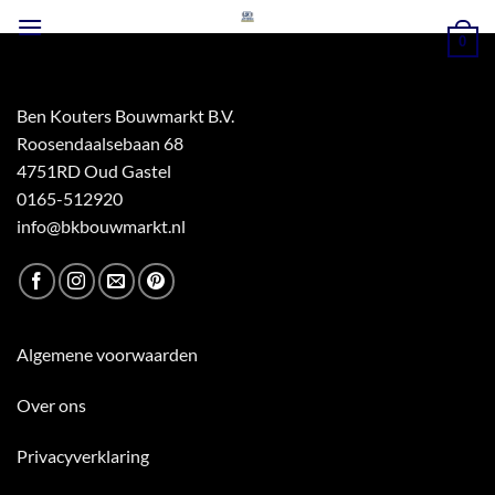
Ga
naar
0
inhoud
Ben Kouters Bouwmarkt B.V.
Roosendaalsebaan 68
4751RD Oud Gastel
0165-512920
info@bkbouwmarkt.nl
Algemene voorwaarden
Over ons
Privacyverklaring