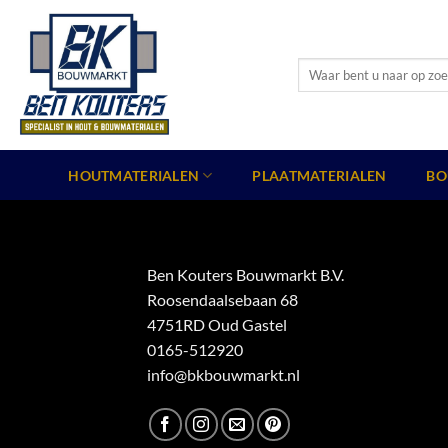
Ga
naar
inhoud
Zoeken
naar:
HOUTMATERIALEN
PLAATMATERIALEN
BO
Ben Kouters Bouwmarkt B.V.
Roosendaalsebaan 68
4751RD Oud Gastel
0165-512920
info@bkbouwmarkt.nl