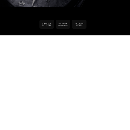
Cash
Bank
Cash
On
Transfer
on
Delivery
Pickup