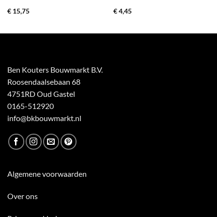
€
15,75
€
4,45
Ben Kouters Bouwmarkt B.V.
Roosendaalsebaan 68
4751RD Oud Gastel
0165-512920
info@bkbouwmarkt.nl
Algemene voorwaarden
Over ons