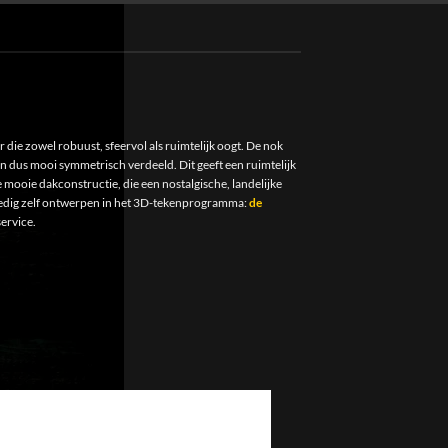
 die zowel robuust, sfeervol als ruimtelijk oogt. De nok
en dus mooi symmetrisch verdeeld. Dit geeft een ruimtelijk
e mooie dakconstructie, die een nostalgische, landelijke
olledig zelf ontwerpen in het 3D-tekenprogramma:
de
ervice.