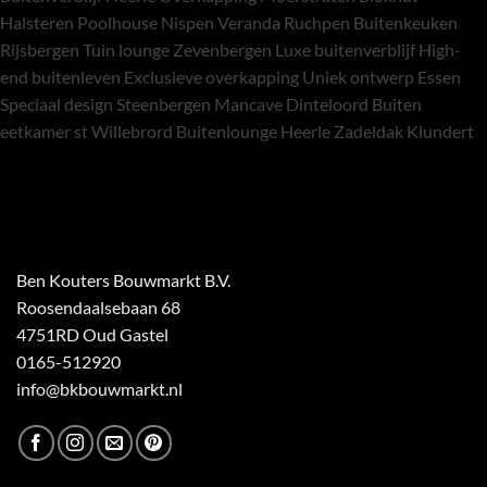
Halsteren Poolhouse Nispen Veranda Ruchpen Buitenkeuken
Rijsbergen Tuin lounge Zevenbergen Luxe buitenverblijf High-
end buitenleven Exclusieve overkapping Uniek ontwerp Essen
Speciaal design Steenbergen Mancave Dinteloord Buiten
eetkamer st Willebrord Buitenlounge Heerle Zadeldak Klundert
Ben Kouters Bouwmarkt B.V.
Roosendaalsebaan 68
4751RD Oud Gastel
0165-512920
info@bkbouwmarkt.nl