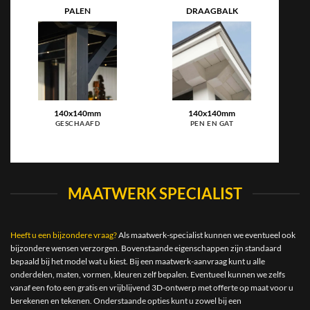
PALEN
DRAAGBALK
BE
140x140mm
140x140mm
140
GESCHAAFD
PEN EN GAT
A
MAATWERK SPECIALIST
Heeft u een bijzondere vraag?
Als maatwerk-specialist kunnen we eventueel ook
bijzondere wensen verzorgen. Bovenstaande eigenschappen zijn standaard
bepaald bij het model wat u kiest. Bij een maatwerk-aanvraag kunt u alle
onderdelen, maten, vormen, kleuren zelf bepalen. Eventueel kunnen we zelfs
vanaf een foto een gratis en vrijblijvend 3D-ontwerp met offerte op maat voor u
berekenen en tekenen. Onderstaande opties kunt u zowel bij een