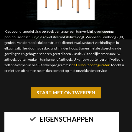
Kies voor dit model als u op zoek bent naar een tuinverblijf, overkapping,
poolhouse of schuur, die zowel sfeervol als luxe oogt. Wanneer u omhoog kijkt,
geniet u van de mooie dakconstructie die met zwaluwstaart verbindingen in
elkaar valt. Hierdoor is de dakrand minder hoog. Samen met de afgeschuinde
gordingen en gebogen schoren geeft dit een klassiek / landelijke sfeer aan uw
zithoek, buitenkeuken, tuinkamer of zithoek. U kunt uw buitenverblijf volledig
zelf ontwerpen in het 3D-tekenprogramma:
de Hillhout configurator
.
Mocht u
er niet aan uit komen neem dan contact op met onze klantenservice.
START MET ONTWERPEN
EIGENSCHAPPEN