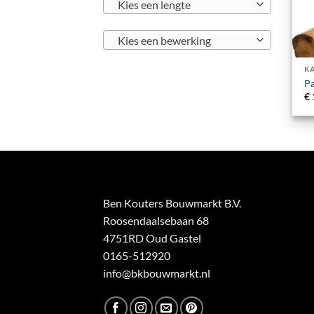
Kies een lengte
Kies een bewerking
+
KA
Pa
€
Ben Kouters Bouwmarkt B.V.
Roosendaalsebaan 68
4751RD Oud Gastel
0165-512920
info@bkbouwmarkt.nl