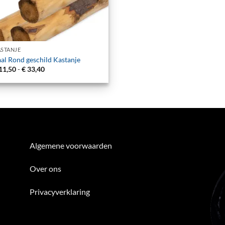
STANJE
al Rond geschild Kastanje
Prijsklasse:
11,50
-
€
33,40
€ 11,50
tot
€ 33,40
Algemene voorwaarden
Over ons
Privacyverklaring