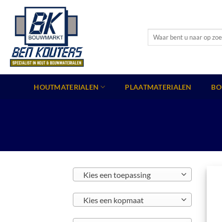
Ga
naar
inhoud
Zoeken
naar:
HOUTMATERIALEN
PLAATMATERIALEN
BO
Kies een toepassing
Kies een kopmaat