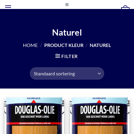
Ga
naar
0
inhoud
Naturel
HOME
/
PRODUCT KLEUR
/
NATUREL
FILTER