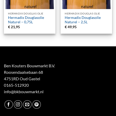
HERMADIX DOUGLAS OLIE
HERMADIX DOUGLAS OLIE
Hermadix Douglasolie
Hermadix Douglasolie
Naturel – 0,75L
Naturel – 2,5L
€
21,95
€
49,95
Ben Kouters Bouwmarkt B.V.
Roosendaalsebaan 68
4751RD Oud Gastel
0165-512920
info@bkbouwmarkt.nl