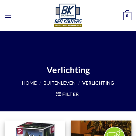
Ga
naar
0
inhoud
Verlichting
HOME
/
BUITENLEVEN
/
VERLICHTING
FILTER