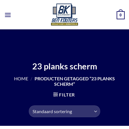
Ga
naar
0
inhoud
23 planks scherm
HOME
/
PRODUCTEN GETAGGED “23 PLANKS
SCHERM”
FILTER