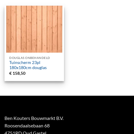
DOUGLAS ONBEHANDELD
Tuinscherm 23pl
180x180cm douglas
€
158,50
Ben Kouters Bouwmarkt B.V.
Roosendaalsebaan 68
4751RD Oud Gastel