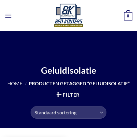
Ga
naar
0
inhoud
Geluidisolatie
HOME
/
PRODUCTEN GETAGGED “GELUIDISOLATIE”
FILTER