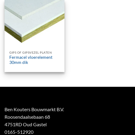
GIPS OF GIPSVEZEL PLATEN
Fermacel vloerelement
30mm dik
Ben Kouters Bouwmarkt B.V.
Roosendaalsebaan 68
4751RD Oud Gastel
0165-512920