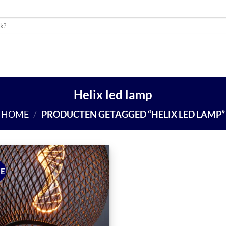
UWMATERIALEN
BUITENLEVEN
SCHUTTING
WON
Helix led lamp
HOME
/
PRODUCTEN GETAGGED “HELIX LED LAMP”
IE