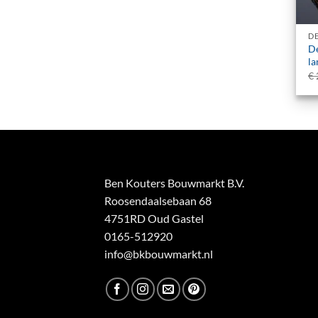
+
D
De
l
€
Ben Kouters Bouwmarkt B.V.
Roosendaalsebaan 68
4751RD Oud Gastel
0165-512920
info@bkbouwmarkt.nl