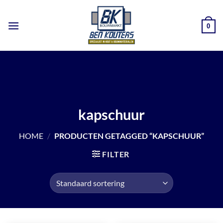
Ga
naar
0
inhoud
kapschuur
HOME
/
PRODUCTEN GETAGGED “KAPSCHUUR”
FILTER