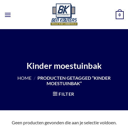
Ga
naar
0
inhoud
Kinder moestuinbak
HOME
/
PRODUCTEN GETAGGED “KINDER
MOESTUINBAK”
FILTER
Geen producten gevonden die aan je selectie voldoen.