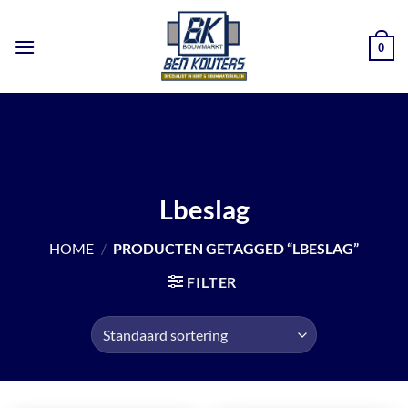
Ga
naar
0
inhoud
Lbeslag
HOME
/
PRODUCTEN GETAGGED “LBESLAG”
FILTER