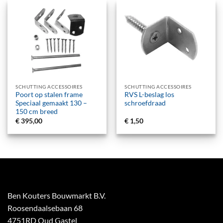
SCHUTTING ACCESSOIRES
SCHUTTING ACCESSOIRES
Poort op stalen frame
RVS L-beslag los
Speciaal gemaakt 130 –
schroefdraad
150 cm breed
€
395,00
€
1,50
Ben Kouters Bouwmarkt B.V.
Roosendaalsebaan 68
4751RD Oud Gastel