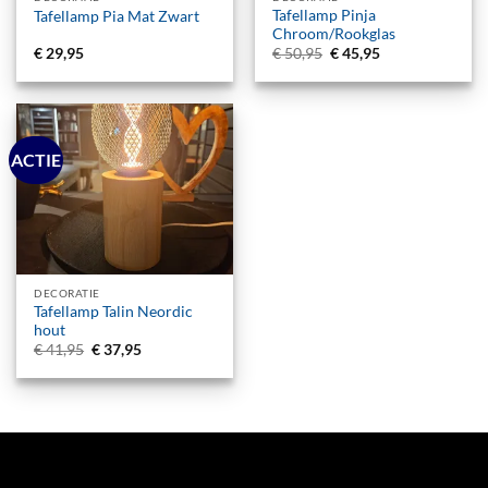
Tafellamp Pinja
Tafellamp Pia Mat Zwart
Chroom/Rookglas
Oorspronkelijke
Huidige
€
29,95
€
50,95
€
45,95
prijs
prijs
was:
is:
€ 50,95.
€ 45,95.
ACTIE
DECORATIE
Tafellamp Talin Neordic
hout
Oorspronkelijke
Huidige
€
41,95
€
37,95
prijs
prijs
was:
is:
€ 41,95.
€ 37,95.