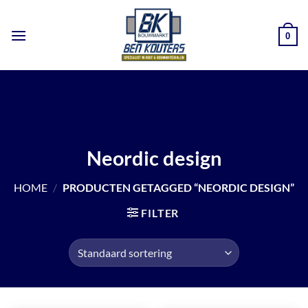
Ga
naar
0
inhoud
Neordic design
HOME
/
PRODUCTEN GETAGGED “NEORDIC DESIGN”
FILTER