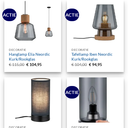
ACTIE
ACTIE
DECORATIE
DECORATIE
Hanglamp Elia Neordic
Tafellamp Iben Neordic
Kurk/Rookglas
Kurk/Rookglas
Oorspronkelijke
Huidige
Oorspronkelijke
Huidige
€
115,00
€
104,95
€
104,00
€
94,95
prijs
prijs
prijs
prijs
was:
is:
was:
is:
€ 115,00.
€ 104,95.
€ 104,00.
€ 94,95.
ACTIE
DECORATIE
DECORATIE