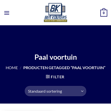
Ga
naar
0
inhoud
Paal voortuin
HOME
/
PRODUCTEN GETAGGED “PAAL VOORTUIN”
FILTER