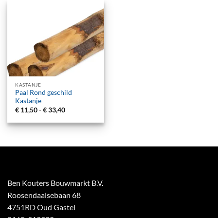
KASTANJE
Paal Rond geschild
Kastanje
Prijsklasse:
€
11,50
-
€
33,40
€ 11,50
tot
€ 33,40
Ben Kouters Bouwmarkt B.V.
Roosendaalsebaan 68
4751RD Oud Gastel