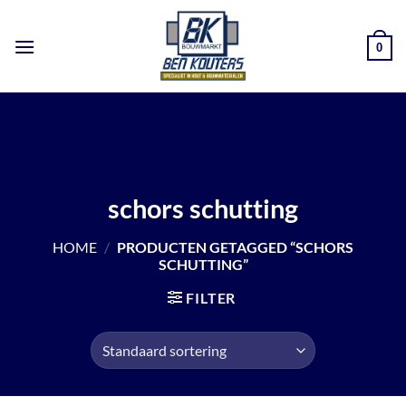
Ga
naar
0
inhoud
schors schutting
HOME
/
PRODUCTEN GETAGGED “SCHORS
SCHUTTING”
FILTER