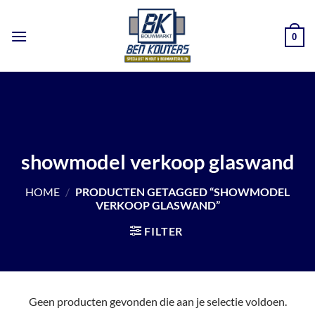
Ga
naar
0
inhoud
showmodel verkoop glaswand
HOME
/
PRODUCTEN GETAGGED “SHOWMODEL
VERKOOP GLASWAND”
FILTER
Geen producten gevonden die aan je selectie voldoen.