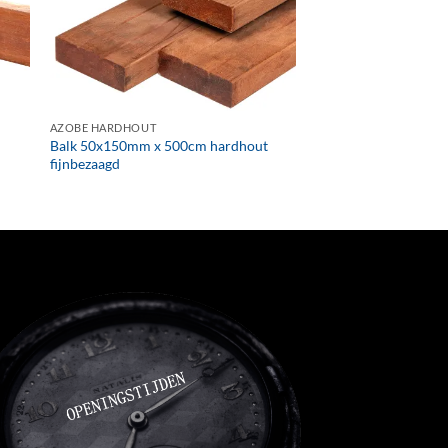
+
AZOBE HARDHOUT
Balk 50x150mm x 500cm hardhout
fijnbezaagd