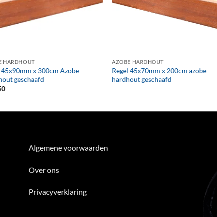
+
E HARDHOUT
AZOBE HARDHOUT
l 45x90mm x 300cm Azobe
Regel 45x70mm x 200cm azobe
hout geschaafd
hardhout geschaafd
50
Algemene voorwaarden
Over ons
Privacyverklaring