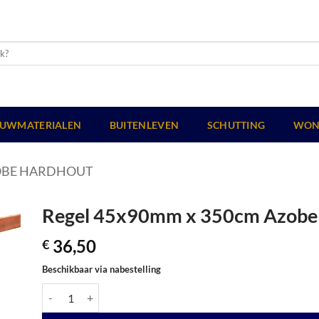
UWMATERIALEN
BUITENLEVEN
SCHUTTING
WON
OBE HARDHOUT
Regel 45x90mm x 350cm Azobe 
36,50
€
Beschikbaar via nabestelling
Regel 45x90mm x 350cm Azobe Hardhout geschaafd aantal