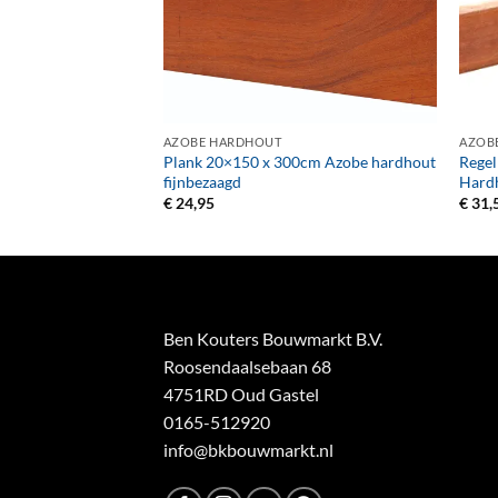
+
+
AZOBE HARDHOUT
AZOB
m x 300cm Azobe
Plank 20×150 x 300cm Azobe hardhout
Rege
d
fijnbezaagd
Hard
€
24,95
€
31,
Ben Kouters Bouwmarkt B.V.
Roosendaalsebaan 68
4751RD Oud Gastel
0165-512920
info@bkbouwmarkt.nl