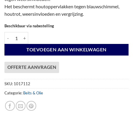
Het beschermt houtoppervlakken tegen blauwschimmel,
houtrot, weersinvloeden en vergrijzing.
Beschikbaar via nabestelling
Embadecor Douglas beits - Lariks Douglas - 2,5 liter aantal
TOEVOEGEN AAN WINKELWAGEN
OFFERTE AANVRAGEN
SKU:
1017112
Categorie:
Beits & Olie