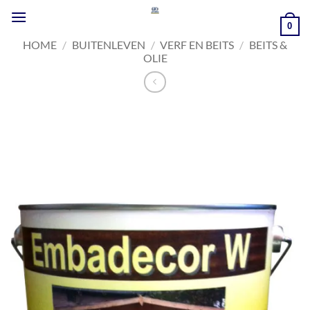
Ga
naar
0
inhoud
HOME
/
BUITENLEVEN
/
VERF EN BEITS
/
BEITS &
OLIE