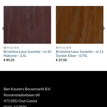
BEITS & OLIE
BEITS & OLIE
Bristoline Lasur houtolie – nr.10
Bristoline Lasur houtolie – nr.11
Mahonie – 2,5L
Donker Eiken – 0,75L
€
85,25
€
27,50
Ben Kouters Bouwmarkt B.V.
Roosendaalsebaan 68
4751RD Oud Gastel
0165-512920