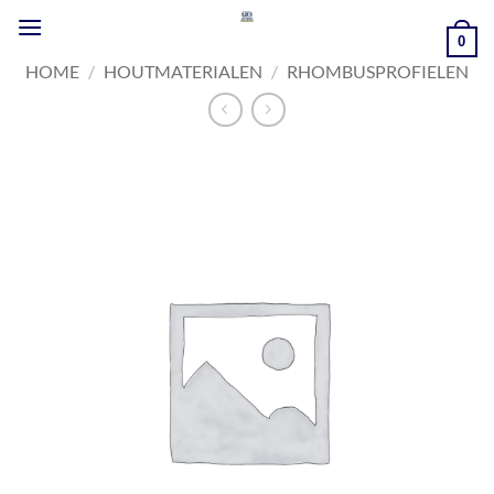
Ga
naar
0
inhoud
HOME
/
HOUTMATERIALEN
/
RHOMBUSPROFIELEN