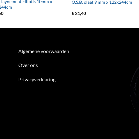
laynement Elliotis 10mm x
O.S.B. plaat 9 mm x 122x244cm
244cm
50
€
21,40
Algemene voorwaarden
Over ons
Privacyverklaring