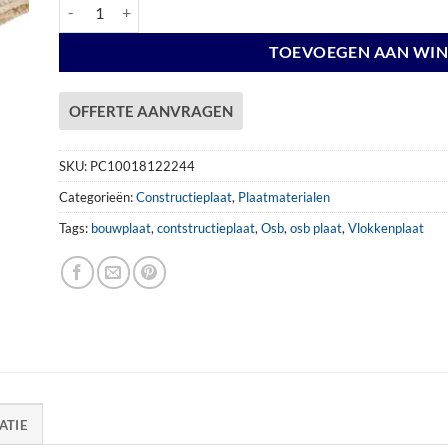
O.S.B. plaat 18mm x 122x244cm aantal
TOEVOEGEN AAN WI
OFFERTE AANVRAGEN
SKU:
PC10018122244
Categorieën:
Constructieplaat
,
Plaatmaterialen
Tags:
bouwplaat
,
contstructieplaat
,
Osb
,
osb plaat
,
Vlokkenplaat
ATIE