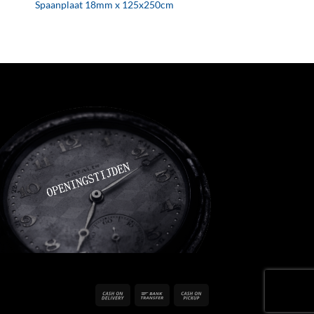
Spaanplaat 18mm x 125x250cm
Cash
Bank
Cash
On
Transfer
on