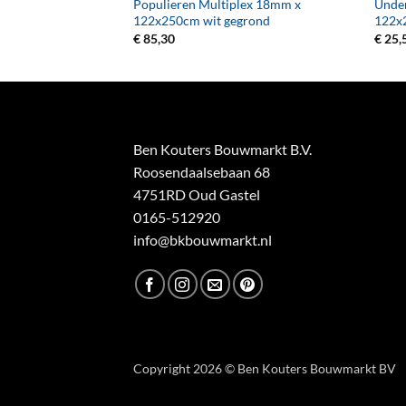
Populieren Multiplex 18mm x
Under
x 125x250cm groen
122x250cm wit gegrond
122x
€
85,30
€
25,
Ben Kouters Bouwmarkt B.V.
Roosendaalsebaan 68
4751RD Oud Gastel
0165-512920
info@bkbouwmarkt.nl
Copyright 2026 © Ben Kouters Bouwmarkt BV