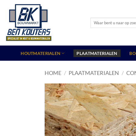
Ga
naar
inhoud
Zoeken
naar:
HOUTMATERIALEN
PLAATMATERIALEN
BO
HOME
/
PLAATMATERIALEN
/
CO