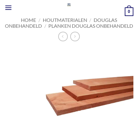
Ga
naar
0
inhoud
HOME
/
HOUTMATERIALEN
/
DOUGLAS
ONBEHANDELD
/
PLANKEN DOUGLAS ONBEHANDELD