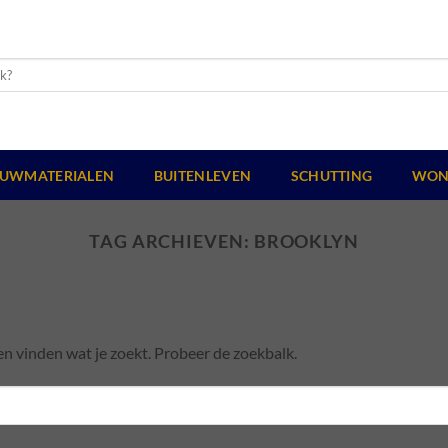
UWMATERIALEN
BUITENLEVEN
SCHUTTING
WON
TAG ARCHIEVEN:
BROOKLYN
en vinden wat je zoekt. Probeer de zoekbalk.