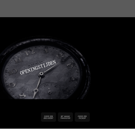
Cash
Bank
Cash
On
Transfer
on
Delivery
Pickup