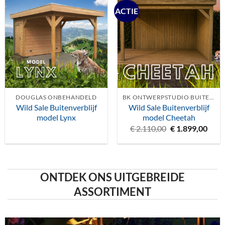
ACTIE
DOUGLAS ONBEHANDELD
BK ONTWERPSTUDIO BUITENVERBLIJF
Wild Sale Buitenverblijf
Wild Sale Buitenverblijf
model Lynx
model Cheetah
Oorspronkelijk
Huid
€
2.110,00
€
1.899,00
prijs
prijs
was:
is:
€ 2.110,00.
€ 1.8
ONTDEK ONS UITGEBREIDE
ASSORTIMENT