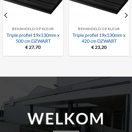
BEHANDELD OP KLEUR
BEHANDELD OP KLEUR
Triple profiel 19x130mm x
Triple profiel 19x130mm x
500 cm DZWART
420 cm DZWART
€
27,70
€
23,20
WELKOM