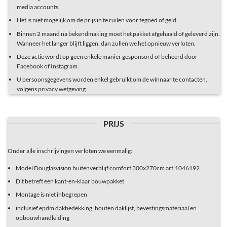
media accounts.
Het is niet mogelijk om de prijs in te ruilen voor tegoed of geld.
Binnen 2 maand na bekendmaking moet het pakket afgehaald of geleverd zijn.
Wanneer het langer blijft liggen, dan zullen we het opnieuw verloten.
Deze actie wordt op geen enkele manier gesponsord of beheerd door
Facebook of Instagram.
U persoonsgegevens worden enkel gebruikt om de winnaar te contacten,
volgens privacy wetgeving.
PRIJS
Onder alle inschrijvingen verloten we eenmalig:
Model Douglasvision buitenverblijf comfort 300x270cm art.1046192
Dit betreft een kant-en-klaar bouwpakket
Montage is niet inbegrepen
inclusief epdm dakbedekking, houten daklijst, bevestingsmateriaal en
opbouwhandleiding