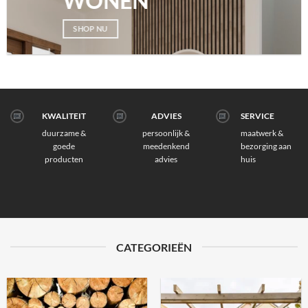
WONEN
SHOP NU
KWALITEIT
ADVIES
SERVICE
duurzame &
persoonlijk &
maatwerk &
goede
meedenkend
bezorging aan
producten
advies
huis
CATEGORIEËN