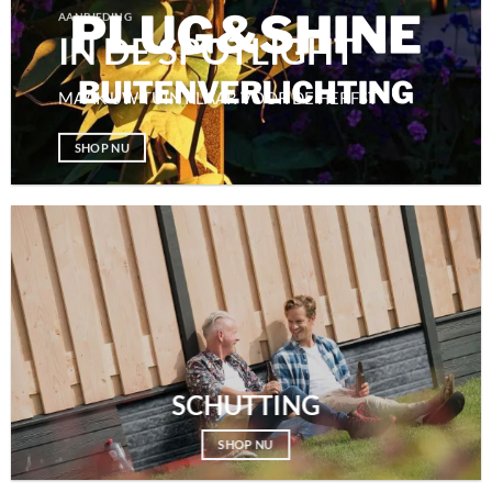
AANBIEDING
IN DE SPOTLIGHT
MAAK UW TUIN KLAAR VOOR DE HERFST
SHOP NU
SCHUTTING
SHOP NU