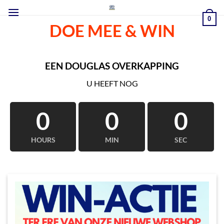
Ga
naar
0
DOE MEE & WIN
inhoud
EEN DOUGLAS OVERKAPPING
U HEEFT NOG
0
0
0
HOURS
MIN
SEC