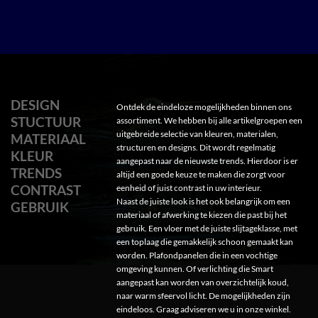
DESIGN
Ontdek de eindeloze mogelijkheden binnen ons
STUCTUUR
assortiment. We hebben bij alle artikelgroepen een
uitgebreide selectie van kleuren, materialen,
MATERIAAL
structuren en designs. Dit wordt regelmatig
KLEUR
aangepast naar de nieuwste trends. Hierdoor is er
TRENDS
altijd een goede keuze te maken die zorgt voor
CONTRAST
eenheid of juist contrast in uw interieur.
Naast de juiste look is het ook belangrijk om een
GEBRUIK
materiaal of afwerking te kiezen die past bij het
gebruik. Een vloer met de juiste slijtageklasse, met
een toplaag die gemakkelijk schoon gemaakt kan
worden. Plafondpanelen die in een vochtige
omgeving kunnen. Of verlichting die Smart
aangepast kan worden van overzichtelijk koud,
naar warm sfeervol licht. De mogelijkheden zijn
eindeloos. Graag adviseren we u in onze winkel.