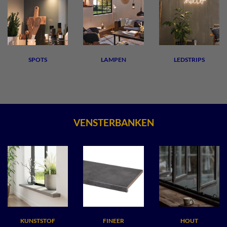
SPOTS
LAMPEN
LEDSTRIPS
VENSTERBANKEN
KUNSTSTOF
FINEER
HOUT