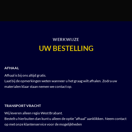
WERKWIJZE
UW BESTELLING
AFHAAL
Afhaal is bij ons altijd gratis.
Laat bij de opmerkingen weten wanneer u het graag wilt afhalen. Zodra uw
materialen klaar staan nemen we contact op.
TRANSPORT VRACHT
Wij leveren alleen regio West Brabant.
Bestelt u hierbuiten dan kunt u alleen de optie ”afhaal” aanklikken. Neem contact
op met onze klantenservice voor de mogelijkheden