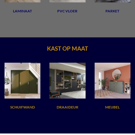
LAMINAAT
PVC VLOER
PARKET
KAST OP MAAT
SCHUIFWAND
DRAAIDEUR
MEUBEL