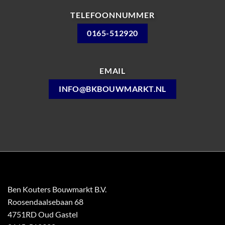
TELEFOONNUMMER
0165-512920
EMAIL
INFO@BKBOUWMARKT.NL
Ben Kouters Bouwmarkt B.V.
Roosendaalsebaan 68
4751RD Oud Gastel