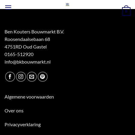
Ga
naar
0
inhoud
Ben Kouters Bouwmarkt B.V.
Roosendaalsebaan 68
4751RD Oud Gastel
0165-512920
info@bkbouwmarkt.nl
Algemene voorwaarden
Over ons
Privacyverklaring