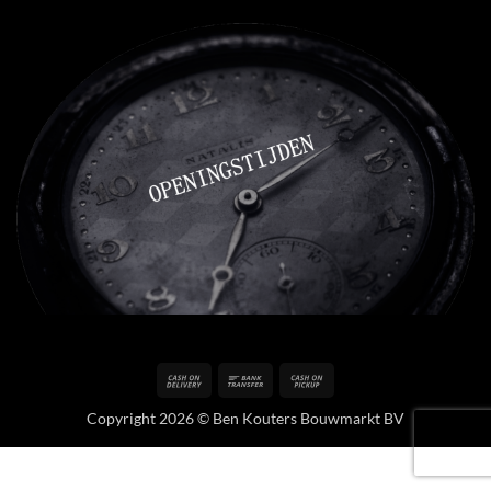
Cash
Bank
Cash
On
Transfer
on
Copyright 2026 © Ben Kouters Bouwmarkt BV
Delivery
Pickup