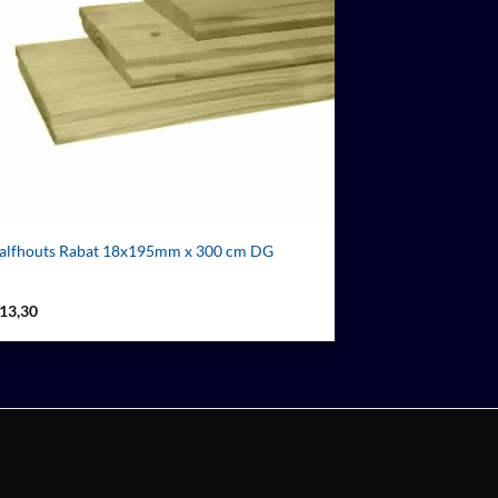
alfhouts Rabat 18x195mm x 300 cm DG
13,30