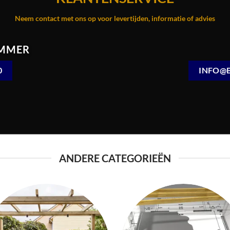
Neem contact met ons op voor levertijden, informatie of advies
MMER
0
INFO@
ANDERE CATEGORIEËN