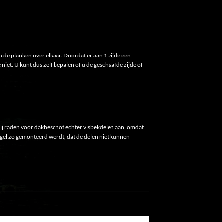
n de planken over elkaar. Doordat er aan 1 zijde een
niet. U kunt dus zelf bepalen of u de geschaafde zijde of
ij raden voor dakbeschot echter visbekdelen aan, omdat
nagel zo gemonteerd wordt, dat de delen niet kunnen