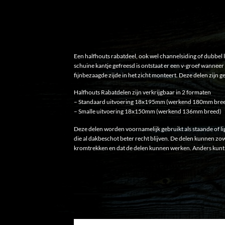
Een halfhouts rabatdeel, ook wel channelsiding of dubbel l
schuine kantje gefreesd is ontstaat er een v-groef wanneer 
fijnbezaagde zijde in het zicht monteert. Deze delen zij
Halfhouts Rabatdelen zijn verkrijgbaar in 2 formaten
– Standaard uitvoering 18x195mm (werkend 180mm bre
– Smalle uitvoering 18x150mm (werkend 136mm breed)
Deze delen worden voornamelijk gebruikt als staande of 
die al dakbeschot beter recht blijven. De delen kunnen zo
kromtrekken en dat de delen kunnen werken. Anders kunt 