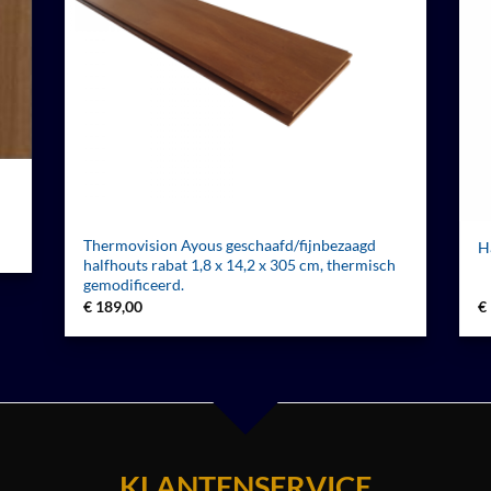
h
Thermovision Ayous geschaafd/fijnbezaagd
H
halfhouts rabat 1,8 x 14,2 x 305 cm, thermisch
gemodificeerd.
€
189,00
€
KLANTENSERVICE