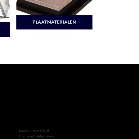
PLAATMATERIALEN
Luxe buitenverblijf
High-end buitenleven