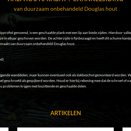
van duurzaam onbehandeld Douglas hout
ipprofiel genoemd, is een geschaafde plank met een lip aan biede zijden. Hierdoor valle
ze in elkaar geschoven worden. De achterzijde is fijnbezaagd en heeft dit schuine kantje 
n gemaakt van duurzaam onbehandeld Douglas hout.
ed)
liggende wanddelen, maar kunnen eventueel ook als dakbeschot gemonteerd worden. W
wel geschroefd als gespijkerd worden. Houd er hierbij rekening mee dat de schroef of 
u problemen krijgen met loszittende en geschaalde delen.
ARTIKELEN