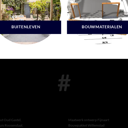
BUITENLEVEN
BOUWMATERIALEN
#
ut Oud Gastel,
Maatwerk ontwerp Fijnaart
uis Roosendaal,
Bouwpakket Willemstad