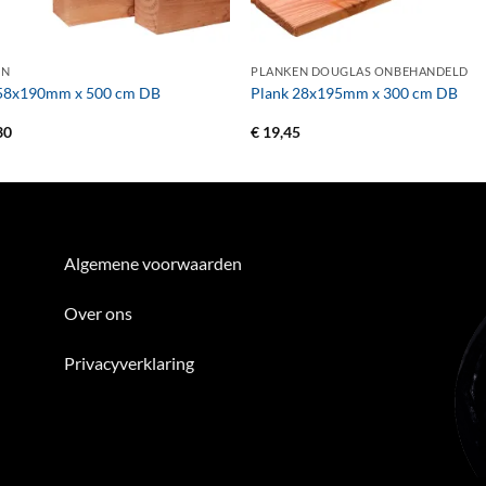
+
EN
PLANKEN DOUGLAS ONBEHANDELD
 58x190mm x 500 cm DB
Plank 28x195mm x 300 cm DB
30
€
19,45
Algemene voorwaarden
Over ons
Privacyverklaring