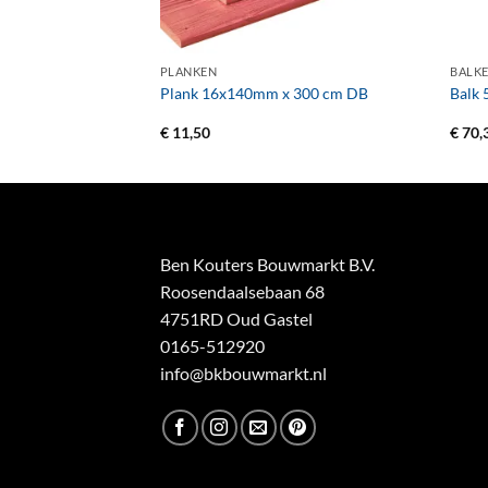
+
+
PLANKEN
BALK
 180 cm DB
Plank 16x140mm x 300 cm DB
Balk
€
11,50
€
70,
Ben Kouters Bouwmarkt B.V.
Roosendaalsebaan 68
4751RD Oud Gastel
0165-512920
info@bkbouwmarkt.nl