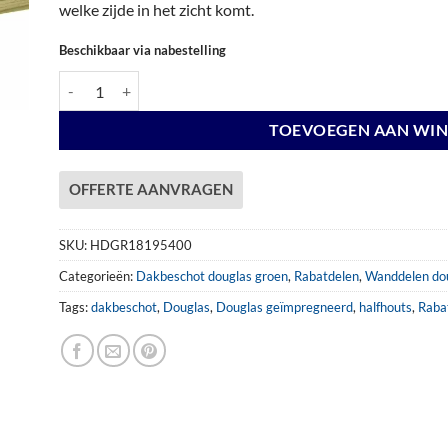
welke zijde in het zicht komt.
Beschikbaar via nabestelling
Halfhouts Rabat 18x195mm x 400 cm DG aantal
TOEVOEGEN AAN WI
OFFERTE AANVRAGEN
SKU:
HDGR18195400
Categorieën:
Dakbeschot douglas groen
,
Rabatdelen
,
Wanddelen do
Tags:
dakbeschot
,
Douglas
,
Douglas geïmpregneerd
,
halfhouts
,
Raba