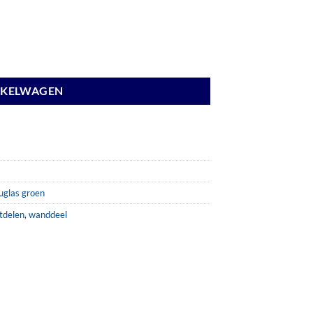
NKELWAGEN
uglas groen
tdelen
,
wanddeel