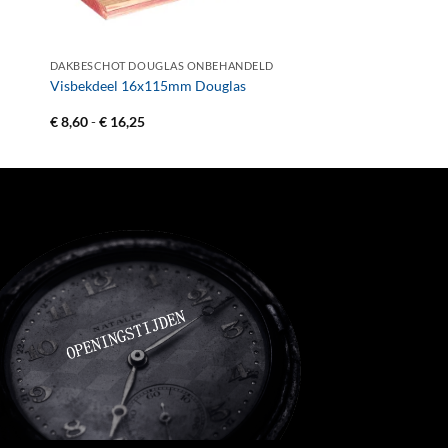
+
DAKBESCHOT DOUGLAS ONBEHANDELD
Visbekdeel 16x115mm Douglas
Prijsklasse:
€
8,60
-
€
16,25
€ 8,60
tot
€ 16,25