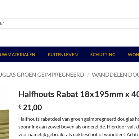
UWMATERIALEN
BUITENLEVEN
SCHUTTING
WON
UGLAS GROEN GEÏMPREGNEERD
/
WANDDELEN DOU
Halfhouts Rabat 18x195mm x 4
21,00
€
Halfhouts rabatdeel van groen geimpregneerd douglas h
sponning aan zowel boven als onderzijde. Hierdoor valt d
voornamelijk gebruikt als dakbeschot of wanddeel. Achter