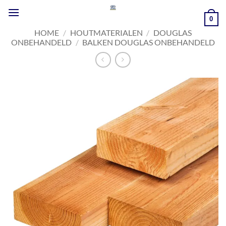
Ga
naar
0
inhoud
HOME
/
HOUTMATERIALEN
/
DOUGLAS
ONBEHANDELD
/
BALKEN DOUGLAS ONBEHANDELD