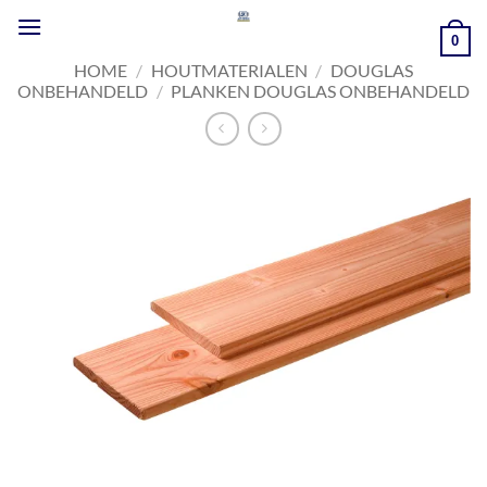
Ga
naar
0
inhoud
HOME
/
HOUTMATERIALEN
/
DOUGLAS
ONBEHANDELD
/
PLANKEN DOUGLAS ONBEHANDELD