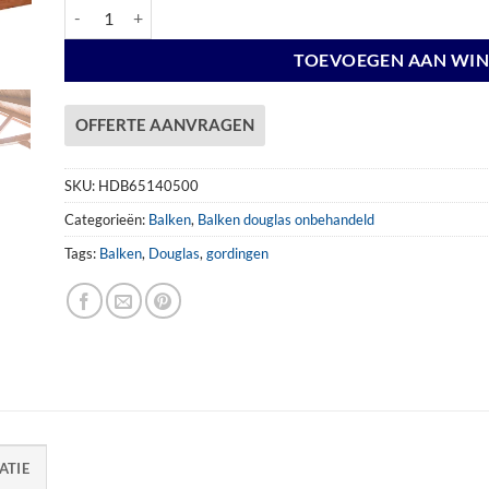
Balk 65x140mm x 500 cm DB aantal
TOEVOEGEN AAN WI
OFFERTE AANVRAGEN
SKU:
HDB65140500
Categorieën:
Balken
,
Balken douglas onbehandeld
Tags:
Balken
,
Douglas
,
gordingen
ATIE