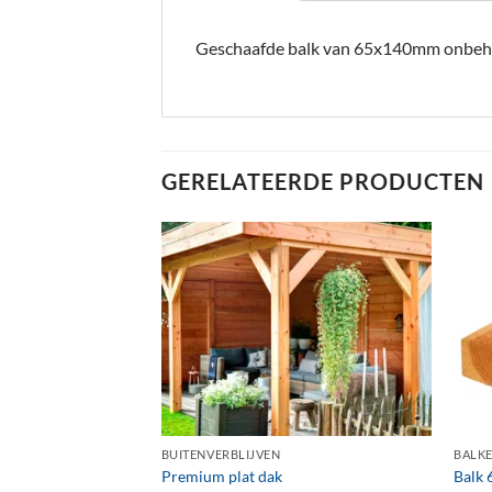
Geschaafde balk van 65x140mm onbeh
GERELATEERDE PRODUCTEN
+
+
LAS ONBEHANDELD
BUITENVERBLIJVEN
BALK
5mm Douglas
Premium plat dak
Balk