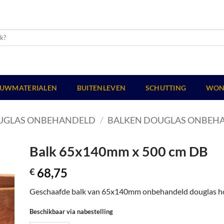
UWMATERIALEN
BUITENLEVEN
SCHUTTING
WON
UGLAS ONBEHANDELD
/
BALKEN DOUGLAS ONBEH
Balk 65x140mm x 500 cm DB
68,75
€
Geschaafde balk van 65x140mm onbehandeld douglas h
Beschikbaar via nabestelling