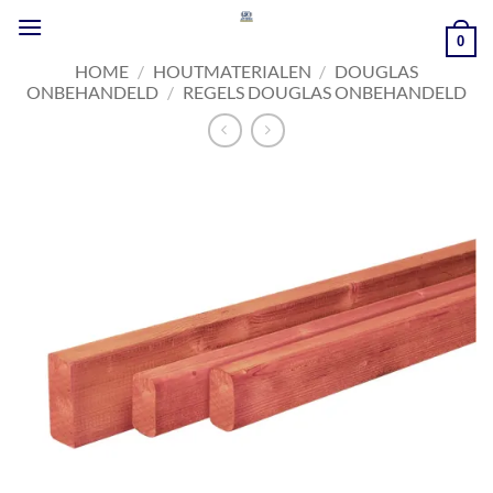
Ga
naar
0
inhoud
HOME
/
HOUTMATERIALEN
/
DOUGLAS
ONBEHANDELD
/
REGELS DOUGLAS ONBEHANDELD