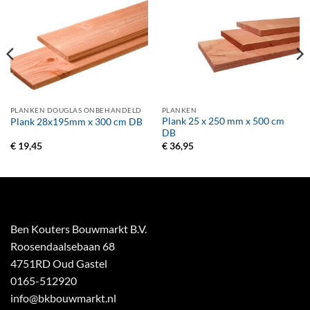
PLANKEN DOUGLAS ONBEHANDELD
PLANKEN
Plank 25 x 250 mm x 500 cm
Plank 28x195mm x 300 cm DB
DB
€
19,45
€
36,95
Ben Kouters Bouwmarkt B.V.
Roosendaalsebaan 68
4751RD Oud Gastel
0165-512920
info@bkbouwmarkt.nl