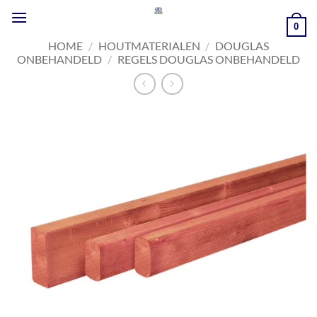
Ga
naar
0
inhoud
HOME
/
HOUTMATERIALEN
/
DOUGLAS
ONBEHANDELD
/
REGELS DOUGLAS ONBEHANDELD