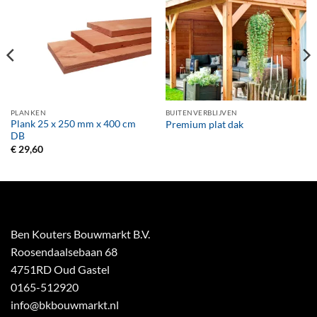
PLANKEN
BUITENVERBLIJVEN
Plank 25 x 250 mm x 400 cm
Premium plat dak
DB
€
29,60
Ben Kouters Bouwmarkt B.V.
Roosendaalsebaan 68
4751RD Oud Gastel
0165-512920
info@bkbouwmarkt.nl