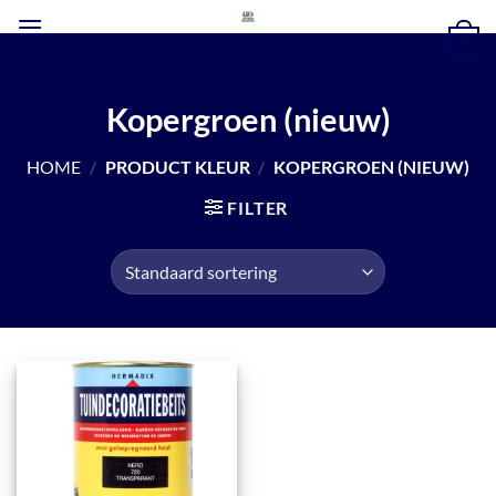
Ga
naar
0
inhoud
Kopergroen (nieuw)
HOME
/
PRODUCT KLEUR
/
KOPERGROEN (NIEUW)
FILTER