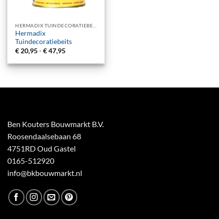
HERMADIX TUINDECORATIEBEITS
Hermadix
Tuindecoratiebeits
Prijsklasse:
€
20,95
-
€
47,95
€ 20,95
tot
€ 47,95
Ben Kouters Bouwmarkt B.V.
Roosendaalsebaan 68
4751RD Oud Gastel
0165-512920
info@bkbouwmarkt.nl