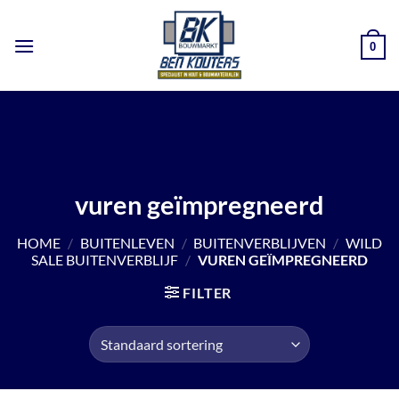
Ga
naar
0
inhoud
vuren geïmpregneerd
HOME
/
BUITENLEVEN
/
BUITENVERBLIJVEN
/
WILD
SALE BUITENVERBLIJF
/
VUREN GEÏMPREGNEERD
FILTER