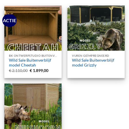
ACTIE
BK ONTWERPSTUDIO BUITENVERBLIJF
VUREN GEÏMPREGNEERD
Wild Sale Buitenverblijf
Wild Sale Buitenverblijf
model Cheetah
model Grizzly
Oorspronkelijke
Huidige
€
2.110,00
€
1.899,00
prijs
prijs
was:
is:
€ 2.110,00.
€ 1.899,00.