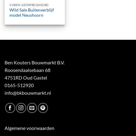
VUREN GEÏMPREGNEERD
Wild Sale Buitenverblijf
model Neushoorn
Ben Kouters Bouwmarkt B.V.
Roosendaalsebaan 68
4751RD Oud Gastel
0165-512920
info@bkbouwmarkt.nl
Algemene voorwaarden