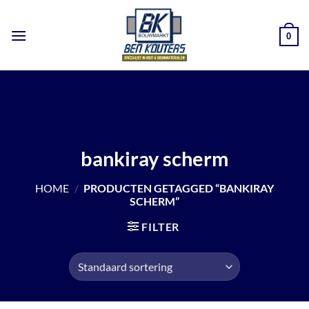
Ga
naar
0
inhoud
bankiray scherm
HOME
/
PRODUCTEN GETAGGED “BANKIRAY
SCHERM”
FILTER