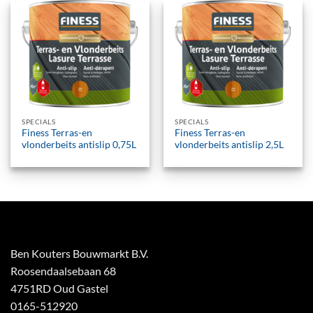
SPECIALS
SPECIALS
Finess Terras-en
Finess Terras-en
vlonderbeits antislip 0,75L
vlonderbeits antislip 2,5L
Ben Kouters Bouwmarkt B.V.
Roosendaalsebaan 68
4751RD Oud Gastel
0165-512920