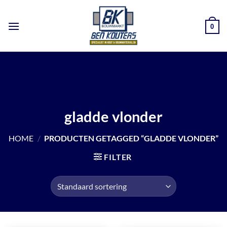
Ga
naar
0
inhoud
gladde vlonder
HOME
/
PRODUCTEN GETAGGED “GLADDE VLONDER”
FILTER