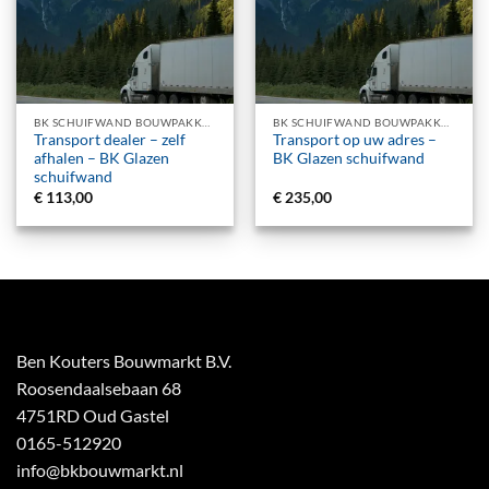
BK SCHUIFWAND BOUWPAKKET
BK SCHUIFWAND BOUWPAKKET
Transport dealer – zelf
Transport op uw adres –
afhalen – BK Glazen
BK Glazen schuifwand
schuifwand
€
113,00
€
235,00
Ben Kouters Bouwmarkt B.V.
Roosendaalsebaan 68
4751RD Oud Gastel
0165-512920
info@bkbouwmarkt.nl