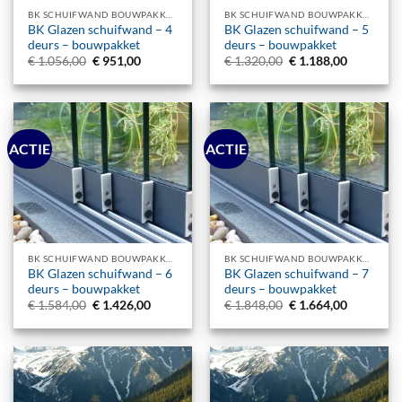
BK SCHUIFWAND BOUWPAKKET
BK SCHUIFWAND BOUWPAKKET
BK Glazen schuifwand – 4
BK Glazen schuifwand – 5
deurs – bouwpakket
deurs – bouwpakket
Oorspronkelijke
Huidige
Oorspronkelijke
Huidige
€
1.056,00
€
951,00
€
1.320,00
€
1.188,00
prijs
prijs
prijs
prijs
was:
is:
was:
is:
€ 1.056,00.
€ 951,00.
€ 1.320,00.
€ 1.188,0
ACTIE
ACTIE
BK SCHUIFWAND BOUWPAKKET
BK SCHUIFWAND BOUWPAKKET
BK Glazen schuifwand – 6
BK Glazen schuifwand – 7
deurs – bouwpakket
deurs – bouwpakket
Oorspronkelijke
Huidige
Oorspronkelijke
Huidige
€
1.584,00
€
1.426,00
€
1.848,00
€
1.664,00
prijs
prijs
prijs
prijs
was:
is:
was:
is:
€ 1.584,00.
€ 1.426,00.
€ 1.848,00.
€ 1.664,0