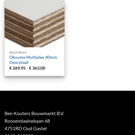
MULTIPLEX
Okoume Multiplex 40mm
Deurplaat
Prijsklasse:
€
269,95
-
€
363,00
€ 269,95
tot
€ 363,00
Ben Kouters Bouwmarkt B.V.
Roosendaalsebaan 68
4751RD Oud Gastel