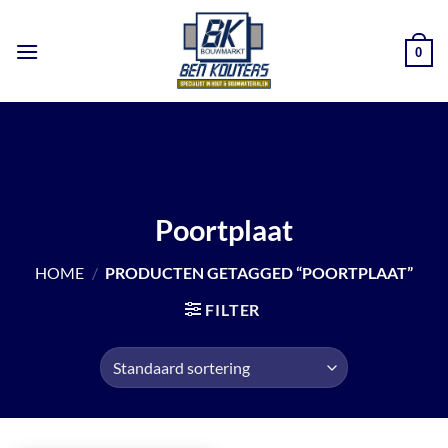
Ga
naar
0
inhoud
Poortplaat
HOME
/
PRODUCTEN GETAGGED “POORTPLAAT”
FILTER