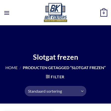
Ga
naar
0
inhoud
Slotgat frezen
HOME
/
PRODUCTEN GETAGGED “SLOTGAT FREZEN”
FILTER