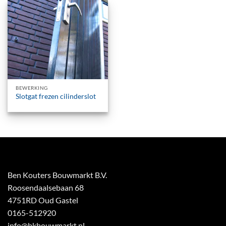
BEWERKING
Slotgat frezen cilinderslot
Ben Kouters Bouwmarkt B.V.
Roosendaalsebaan 68
4751RD Oud Gastel
0165-512920
info@bkbouwmarkt.nl