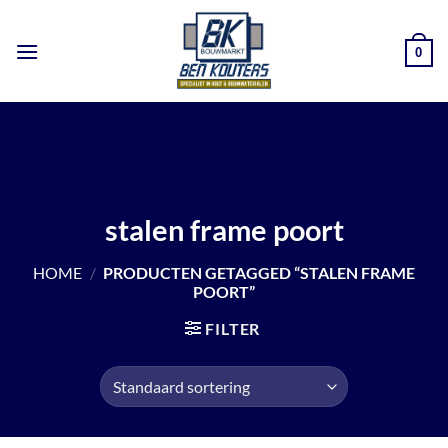
Ga
naar
0
inhoud
stalen frame poort
HOME
/
PRODUCTEN GETAGGED “STALEN FRAME
POORT”
FILTER