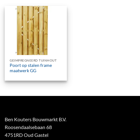
GEIMPREGNEERD TUINHOUT
Poort op stalen frame
maatwerk GG
Ben Kouters Bouwmarkt B.V.
Roosendaalsebaan 68
4751RD Oud Gastel