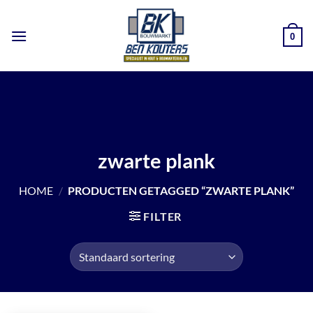
Ga
naar
0
inhoud
zwarte plank
HOME
/
PRODUCTEN GETAGGED “ZWARTE PLANK”
FILTER