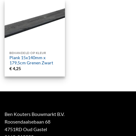
BEHANDELD OP KLEUR
Plank 15x140mm x
179,5cm Grenen Zwart
€
4,25
Ben Kouters Bouwmarkt B.V.
Roosendaalsebaan 68
4751RD Oud Gastel