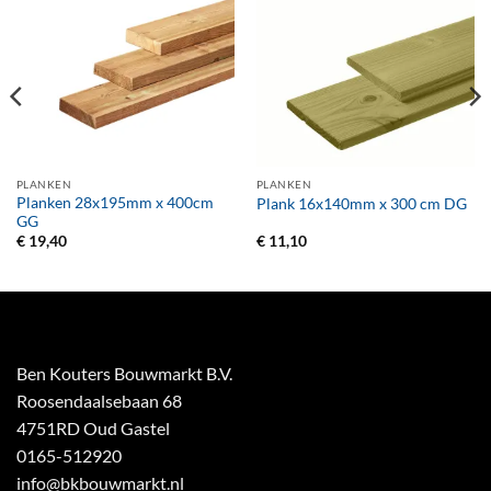
PLANKEN
PLANKEN
Planken 28x195mm x 400cm
Plank 16x140mm x 300 cm DG
GG
€
19,40
€
11,10
Ben Kouters Bouwmarkt B.V.
Roosendaalsebaan 68
4751RD Oud Gastel
0165-512920
info@bkbouwmarkt.nl